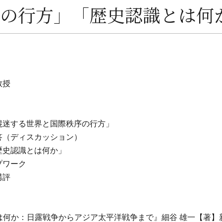
の行方」「歴史認識とは何
教授
義「混迷する世界と国際秩序の行方」
応答（ディスカッション）
「歴史認識とは何か」
ープワーク
講評
とは何か：日露戦争からアジア太平洋戦争まで』細谷 雄一【著】