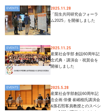
2025.11.28
EVENTS
「院生共同研究会フォーラ
ム2025」を開催しました
2025.11.25
EVENTS
産業社会学部 創設60周年記
念式典・講演会・祝賀会を
開催しました
2025.5.28
EVENTS
産業社会学部創設60周年記
念企画 俳優 崔岷植氏講演会
&孫石熙客員教授とのスペシ