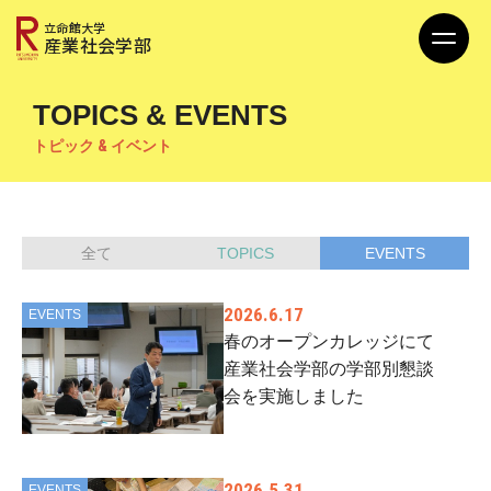
立命館大学
産業社会学部
TOPICS & EVENTS
トピック & イベント
全て
TOPICS
EVENTS
2026.6.17
EVENTS
春のオープンカレッジにて
産業社会学部の学部別懇談
会を実施しました
2026.5.31
EVENTS