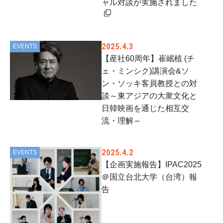
ャル対談が実施されました
2025.4.3
EVENTS
【産社60周年】崔岷植 (チ
ェ・ミンシク)講演会&ソ
ン・ソッキ客員教授との対
談～東アジアの大衆文化と
日韓映画を通じた相互交
流・理解～
2025.4.2
EVENTS
【企画実施報告】IPAC2025
＠国立台北大学（台湾）報
告