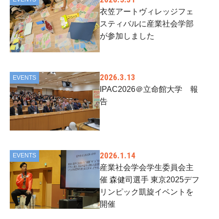
衣笠アートヴィレッジフェ
スティバルに産業社会学部
が参加しました
2026.3.13
EVENTS
IPAC2026＠立命館大学 報
告
2026.1.14
EVENTS
産業社会学会学生委員会主
催 森健司選手 東京2025デフ
リンピック凱旋イベントを
開催