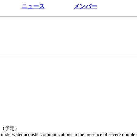
ニュース
メンバー
が掲載（予定）
derwater acoustic communications in the presence of severe double s