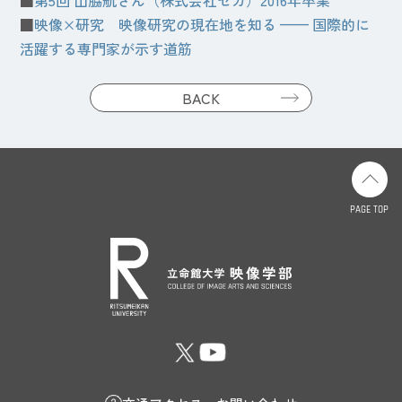
■
第5回 山脇航さん（株式会社セガ）2016年卒業
■
映像×研究 映像研究の現在地を知る
——
国際的に
活躍する専門家が示す道筋
BACK
PAGE TOP