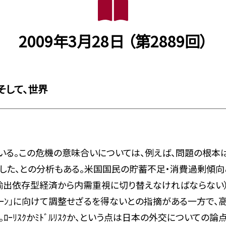
2009年3月28日 （第2889回）
そして、世界
。この危機の意味合いについては、例えば、問題の根本は人間
した、との分析もある。米国国民の貯蓄不足・消費過剰傾向
輸出依存型経済から内需重視に切り替えなければならない）
ｰﾘﾀｰﾝ」に向けて調整せざるを得ないとの指摘がある一方で
もある。ﾛｰﾘｽｸかﾐﾄﾞﾙﾘｽｸか、という点は日本の外交につい