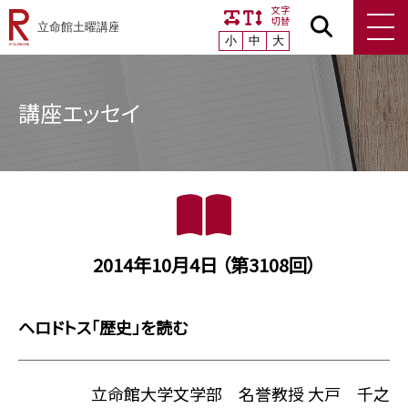
文字
切替
小
中
大
講座エッセイ
2014年10月4日 （第3108回）
ヘロドトス「歴史」を読む
立命館大学文学部 名誉教授 大戸 千之