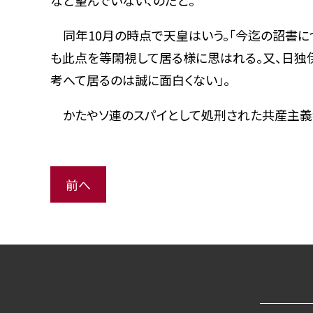
など望んでいない、のだと。
同年10月の時点で天皇はいう。「今迄の詔書に
も此点を等閑視して居る様に思はれる。又、日独
考へて居るのは誠に面白くない」。
かたやソ連のスパイとして処刑された共産主義
前へ