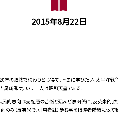
2015年8月22日
0年の敗戦で終わりと心得て、歴史に学びたい。太平洋戦
た尾崎秀実、いま一人は昭和天皇である。
の庶民的意向は支配層の苦悩と殆んど無関係に、反英米的」
方向のみ〔反英米で、引用者註〕歩む事を指導者階級に依て