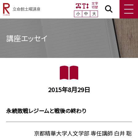
文字
切替
小
中
大
講座エッセイ
2015年8月29日
永続敗戦レジームと戦後の終わり
京都精華大学人文学部 専任講師 白井 聡