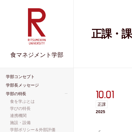
正課・課
食マネジメント学部
学部コンセプト
学部長メッセージ
10.01
学部の特長
食を学ぶとは
正課
学びの特長
2025
連携機関
施設・設備
学部ポリシー＆外部評価