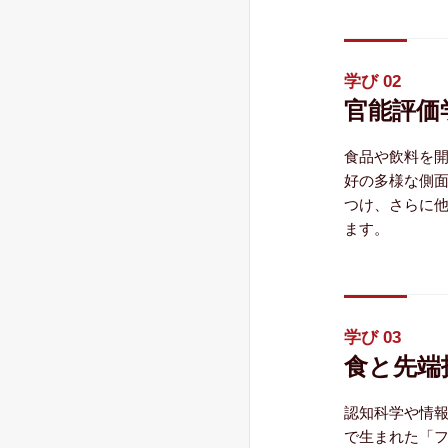
学び 02
官能評価
食品や飲料を
好の多様な側
つけ、さらに
ます。
学び 03
食と先端
認知科学や情
で生まれた「