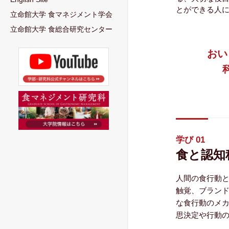
とができる人
立命館大学 食マネジメント学会
立命館大学 食総合研究センター
おい
学び 01
食と認知
人間の食行動
触覚、ブラン
な食行動のメ
思決定や行動