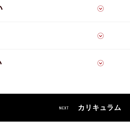
い
い
カリキュラム
NEXT