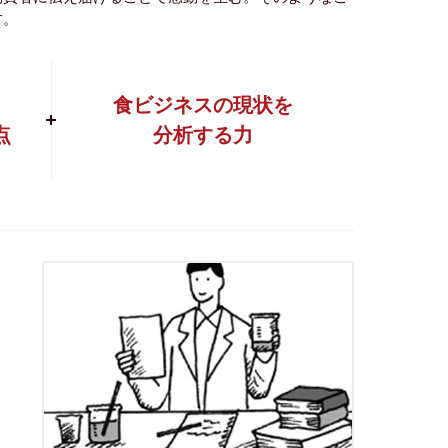
す。
食ビジネスの現状を
点
分析する力