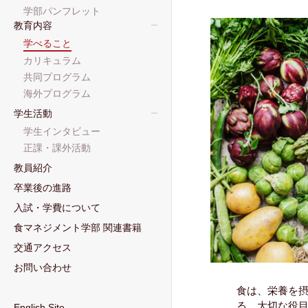
学部パンフレット
教育内容
学べること
カリキュラム
共同プログラム
海外プログラム
学生活動
学生インタビュー
正課・課外活動
教員紹介
卒業後の進路
入試・学費について
食マネジメント学部 関連書籍
交通アクセス
お問い合わせ
食は、栄養を
る、大切な役
English Site