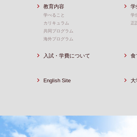
教育内容
学
学べること
学
カリキュラム
正
共同プログラム
海外プログラム
入試・学費について
食
English Site
大