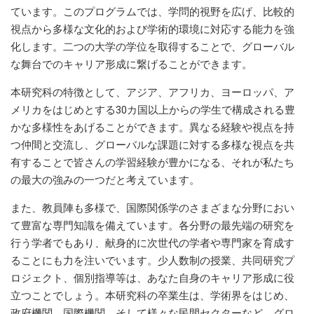
ています。このプログラムでは、学問的視野を広げ、比較的
視点から多様な文化的および学術的環境に対応する能力を強
化します。二つの大学の学位を取得することで、グローバル
な舞台でのキャリア形成に繋げることができます。
本研究科の特徴として、アジア、アフリカ、ヨーロッパ、ア
メリカをはじめとする30カ国以上からの学生で構成される豊
かな多様性をあげることができます。異なる経験や視点を持
つ仲間と交流し、グローバルな課題に対する多様な視点を共
有することで皆さんの学習経験が豊かになる、それが私たち
の最大の強みの一つだと考えています。
また、教員陣も多様で、国際関係学のさまざまな分野におい
て豊富な専門知識を備えています。各分野の最先端の研究を
行う学者でもあり、献身的に次世代の学者や専門家を育成す
ることにも力を注いでいます。少人数制の授業、共同研究プ
ロジェクト、個別指導等は、あなた自身のキャリア形成に役
立つことでしょう。本研究科の卒業生は、学術界をはじめ、
政府機関、国際機関、そして様々な民間セクターなど、グロ