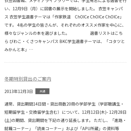
衣笠図書館、メディアライブラリーでは、学生有志による選書を行
い、12月9日（月）に図書の展示を開始しました。 衣笠キャンパ
ス 衣笠学生選書テーマは「作家鉄道 ChOICe ChOICe ChOICe」
です。 4名の学生の皆さんが、それぞれのオススメ作家を中心に、
様々なジャンルの本を選びました。 選書リストはこち
ら びわこ・くさつキャンパス BKC学生選書テーマは、「コタツと
みかんと本」
…
冬期特別貸出のご案内
2013年12月3日
共通
通常、貸出期間14日間・貸出冊数20冊の学部学生（学部聴講生・
短期留学生・交換留学生含む）について、12月12日(木)- 12月28日
(土)の期間、貸出期間を下記の通り延長します。 ただし、「進路・
就職コーナー」「読楽コーナー」および「APU所蔵」の資料等