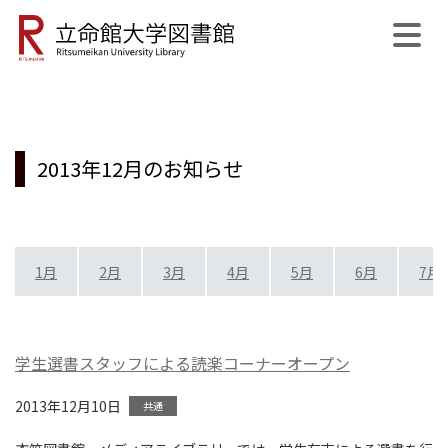
公式SNS
開館日程
MyLibrary
English
サイト内検索
2013年12月のお知らせ
1月
2月
3月
4月
5月
6月
7月
学生選書スタッフによる読楽コーナーオープン
2013年12月10日
共通