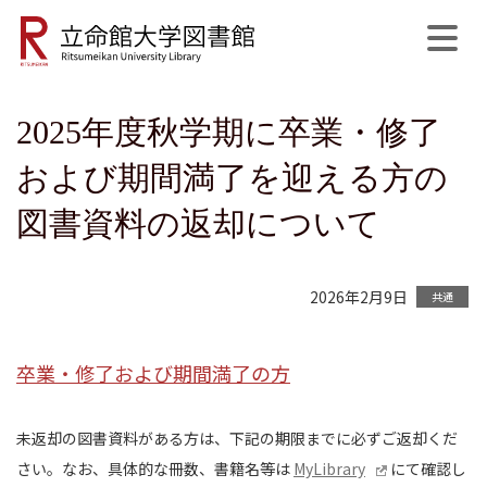
2025年度秋学期に卒業・修了
公式SNS
開館日程
MyLibrary
English
サイト内検索
および期間満了を迎える方の
図書資料の返却について
2026年2月9日
共通
卒業・修了および期間満了の方
未返却の図書資料がある方は、下記の期限までに必ずご返却くだ
さい。なお、具体的な冊数、書籍名等は
MyLibrary
にて確認し