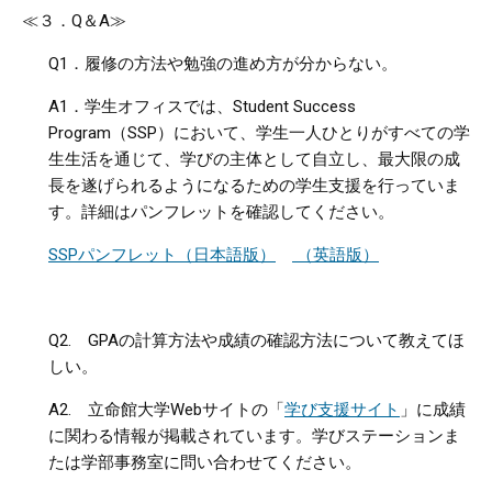
≪３．
Q
＆
A
≫
Q1
．履修の方法や勉強の進め方が分からない。
A1
．学生オフィスでは、
Student Success
Program
（
SSP
）において、学生一人ひとりがすべての学
生生活を通じて、学びの主体として自立し、最大限の成
長を遂げられるようになるための学生支援を行っていま
す。詳細はパンフレットを確認してください。
SSPパンフレット（日本語版）
（英語版）
Q2.
GPA
の計算方法や成績の確認方法について教えてほ
しい。
A2.
立命館大学
Web
サイトの「
学び支援サイト
」に成績
に関わる情報が掲載されています。学びステーションま
たは学部事務室に問い合わせてください。