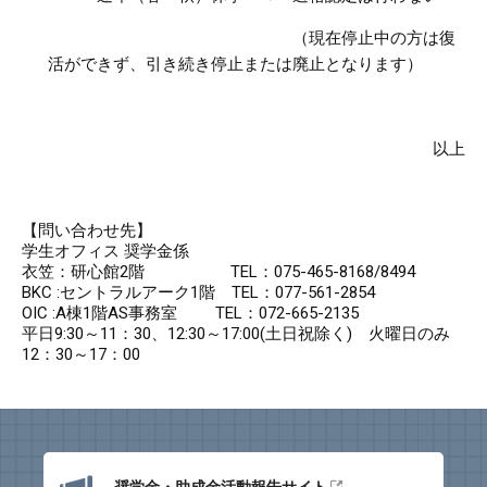
（現在停止中の方は復
活が
できず、引き続き停止または廃止となります）
以上
【問い合わせ先】
学生オフィス 奨学金係
衣笠：研心館
2
階
TEL
：
075-465-8168/8494
BKC :
セントラルアーク
1
階
TEL
：
077-561-2854
OIC :A
棟
1
階
AS
事務室
TEL
：
072-665-2135
平日
9:30
～
11
：
30
、
12:30
～
17:00(
土日祝除く
)
火曜日のみ
12
：
30
～
17
：
00