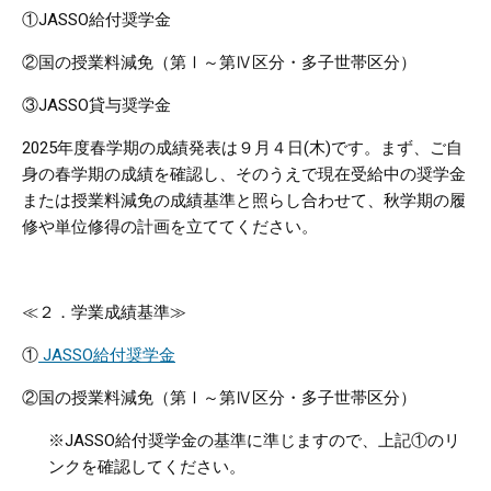
①JASSO給付奨学金
②国の授業料減免（第Ⅰ～第Ⅳ区分・多子世帯区分）
③JASSO貸与奨学金
2025
年度春学期の成績発表は９月４日
(
木
)
です。まず、ご自
身の春学期の成績を確認し、そのうえで現在受給中の奨学金
または授業料減免の成績基準と照らし合わせて、秋学期の履
修や単位修得の計画を立ててください。
≪２．学業成績基準≫
①
JASSO給付奨学金
②国の授業料減免（第Ⅰ～第Ⅳ区分・多子世帯区分）
※
JASSO
給付奨学金の基準に準じますので、上記①のリ
ンクを確認してください。