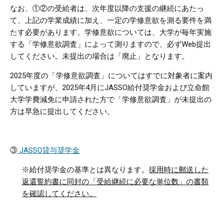
なお、①②の受給者は、次年度以降の支援の継続にあたっ
て、上記の学業成績に加え、一定の学修意欲を測る要件を満
たす必要があります。学修意欲については、大学が毎年実施
する「学修意欲調査」によって測りますので、必ず
Web
提出
してください。未提出の場合は「廃止」となります。
2025
年度の「学修意欲調査」についてはすでに対象者に案内
していますが、
2025
年
4
月に
JASSO
給付奨学金および立命館
大学学費減免に申請された方で「学修意欲調査」が未提出の
方は早急に提出してください。
③
JASSO貸与奨学金
※給付奨学金の基準とは異なります。
採用時に郵送した
返還誓約書に同封の「受給継続に必要な単位数」の書類
を確認してください。