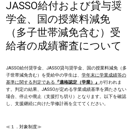
JASSO給付および貸与奨
学金、国の授業料減免
（多子世帯減免含む）受
給者の成績審査について
JASSO
給付奨学金、
JASSO
貸与奨学金、国の授業料減免（多
子世帯減免含む）を受給中の学生は、
学年末に学業成績等の
基準に関する判定である
『適格認定（学業）』
が行われま
す。判定の結果、
JASSO
が定める学業成績基準を満たさない
場合、停止や廃止（支援打ち切り）となります。以下を確認
し、支援継続に向けた学修計画を立ててください。
≪１．対象制度≫