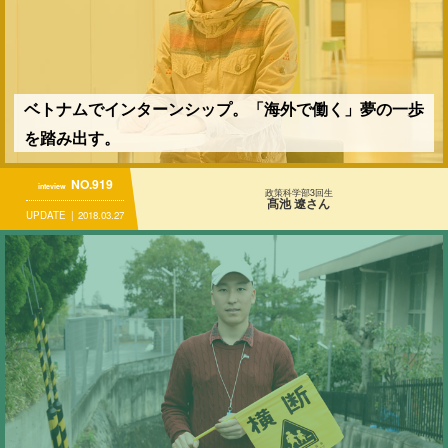
ベトナムでインターンシップ。「海外で働く」夢の一歩
を踏み出す。
NO.919
inteview
政策科学部3回生
髙池 遼さん
UPDATE
2018.03.27