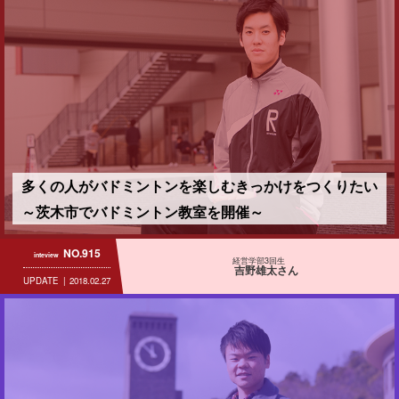
多くの人がバドミントンを楽しむきっかけをつくりたい
～茨木市でバドミントン教室を開催～
NO.915
inteview
経営学部3回生
吉野雄太さん
UPDATE
2018.02.27