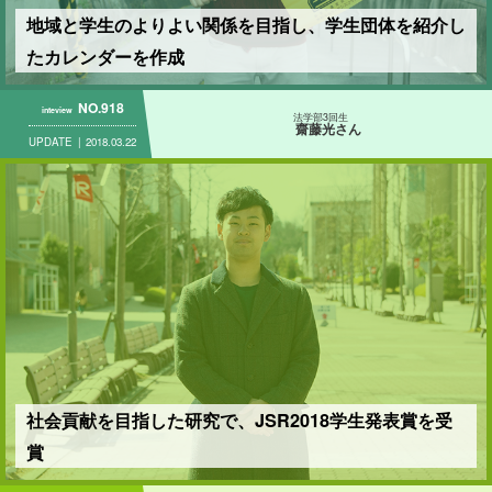
地域と学生のよりよい関係を目指し、学生団体を紹介し
たカレンダーを作成
NO.918
inteview
法学部3回生
齋藤光さん
UPDATE
2018.03.22
社会貢献を目指した研究で、JSR2018学生発表賞を受
賞