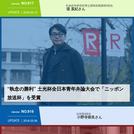
NO.917
inteview
生命科学研究科博士課程前期課程2回生
堤 直紀さん
UPDATE
2018.03.13
“執念の勝利” 土光杯全日本青年弁論大会で「ニッポン
放送杯」を受賞
NO.916
inteview
法学部4回生
小野寺崇良さん
UPDATE
2018.03.06