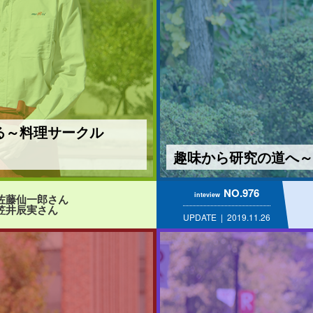
る～料理サークル
趣味から研究の道へ～
NO.976
inteview
佐藤仙一郎さん
笠井辰実さん
UPDATE
2019.11.26