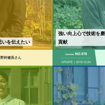
強い向上心で技術を磨
思いを伝えたい
貢献
NO.978
inteview
野村健吾さん
UPDATE
2019.12.24