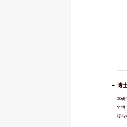
博
本研
て博
授与