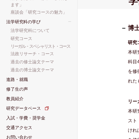
学
ます」
座談会「研究コースの魅力」
法学研究科の学び
博
法学研究科について
研究コース
研究
リーガル・スペシャリスト・コース
本研
法政リサーチ・コース
科目
過去の修士論文テーマ
過去の博士論文テーマ
を修
進路・就職
れた
修了生の声
教員紹介
リー
研究データベース
本研
入試・学費・奨学金
スト
交通アクセス
けれ
お問い合わせ