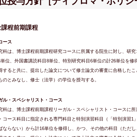
位授与方針
［ディプロマ・ポリシ
士課程前期課程
コース
究科は、博士課程前期課程研究コースに所属する院生に対し、研究
4単位、外国書講読科目8単位、特別研究科目6単位の計26単位を修
得すると共に、提出した論文について修士論文の審査に合格したこ
ものとみなし、修士（法学）の学位を授与する。
ガル・スペシャリスト・コース
究科は、博士課程前期課程リーガル・スペシャリスト・コースに所
・コース科目に指定される専門科目と特別演習科目（「特別演習1
ばならない）から計16単位を修得し、かつ、その他の科目（ただし