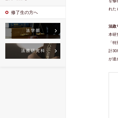
を修
れた
修了生の方へ
法政
本研
「特
計3
が達