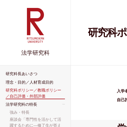
研究科ポ
法学研究科
研究科長あいさつ
理念・目的／人材育成目的
研究科ポリシー／教職ポリシー
入学
／自己評価・外部評価
自己
法学研究科の特長
強み・特長
座談会「専門性を活かして活
躍するために―修了生が答え