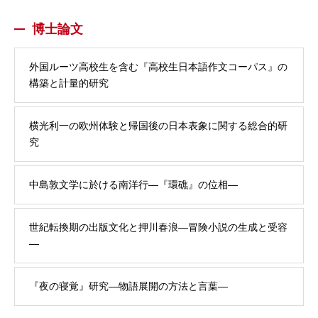
博士論文
外国ルーツ高校生を含む『高校生日本語作文コーパス』の
構築と計量的研究
横光利一の欧州体験と帰国後の日本表象に関する総合的研
究
中島敦文学に於ける南洋行—『環礁』の位相—
世紀転換期の出版文化と押川春浪—冒険小説の生成と受容
—
『夜の寝覚』研究—物語展開の方法と言葉—