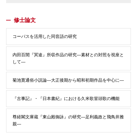
修士論文
コーパスを活用した同音語の研究
内田百閒『冥途』所収作品の研究—素材との対照を視座と
して—
菊池寛通俗小説論—大正後期から昭和初期作品を中心に—
『古事記』・『日本書紀』における久米歌冒頭歌の機能
尊経閣文庫蔵『東山殿御詠』の研究—足利義政と飛鳥井雅
親—