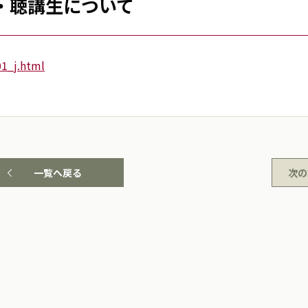
生・聴講生について
01_j.html
一覧へ戻る
次の