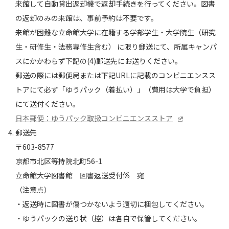
来館して自動貸出返却機で返却手続きを行ってください。図書
の返却のみの来館は、事前予約は不要です。
来館が困難な立命館大学に在籍する学部学生・大学院生（研究
⽣・研修⽣・法務専修⽣含む） に限り郵送にて、所属キャンパ
スにかかわらず下記の(4)郵送先にお送りください。
郵送の際には郵便局または下記URLに記載のコンビニエンスス
トアにて必ず「ゆうパック（着払い）」（費用は大学で負担）
にて送付ください。
日本郵便：ゆうパック取扱コンビニエンスストア
郵送先
〒603-8577
京都市北区等持院北町56-1
立命館大学図書館 図書返送受付係 宛
（注意点）
・返送時に図書が傷つかないよう適切に梱包してください。
・ゆうパックの送り状（控）は各自で保管してください。