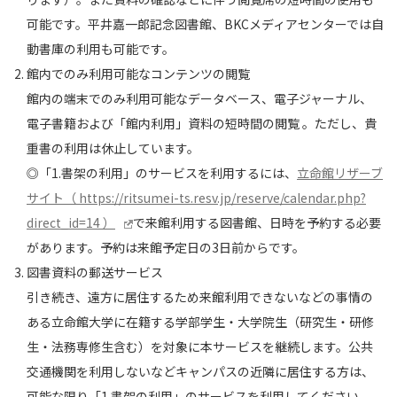
可能です。平井嘉一郎記念図書館、BKCメディアセンターでは自
動書庫の利用も可能です。
館内でのみ利用可能なコンテンツの閲覧
館内の端末でのみ利用可能なデータベース、電子ジャーナル、
電子書籍および「館内利用」資料の短時間の閲覧 。ただし、貴
重書の利用は休止しています。
◎「1.書架の利用」のサービスを利用するには、
立命館リザーブ
サイト（ https://ritsumei-ts.resv.jp/reserve/calendar.php?
direct_id=14 ）
で来館利用する図書館、日時を予約する必要
があります。予約は来館予定日の3日前からです。
図書資料の郵送サービス
引き続き、遠方に居住するため来館利用できないなどの事情の
ある立命館大学に在籍する学部学生・大学院生（研究⽣・研修
⽣・法務専修⽣含む）を対象に本サービスを継続します。公共
交通機関を利用しないなどキャンパスの近隣に居住する方は、
可能な限り「1.書架の利用」のサービスを利用してください。