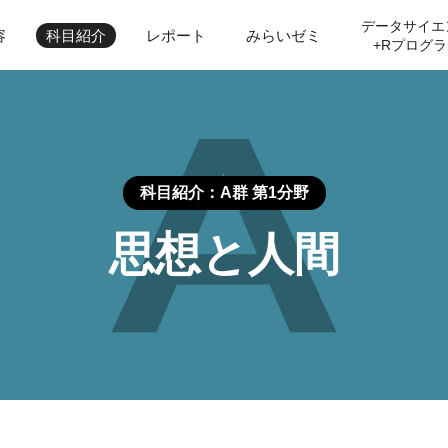
データサイエ
容
科目紹介
レポート
みらいゼミ
+Rプログラ
科目紹介：A群 第1分野
思想と人間