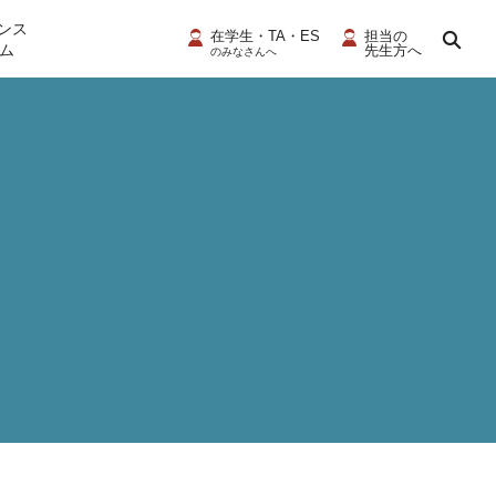
ンス
在学生・TA・ES
担当の
ム
先生方へ
のみなさんへ