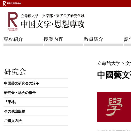
立命館大学
>
文
中國藝文
中国芸文研究会の沿革
研究会・総会の報告
『學林』
その他出版物
ご購入方法