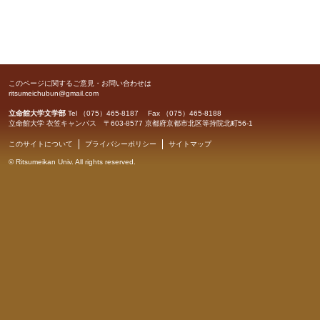
このページに関するご意見・お問い合わせは
ritsumeichubun@gmail.com
立命館大学文学部
Tel （075）465-8187 Fax （075）465-8188
立命館大学 衣笠キャンパス 〒603-8577 京都府京都市北区等持院北町56-1
このサイトについて
プライバシーポリシー
サイトマップ
©
Ritsumeikan Univ
. All rights reserved.