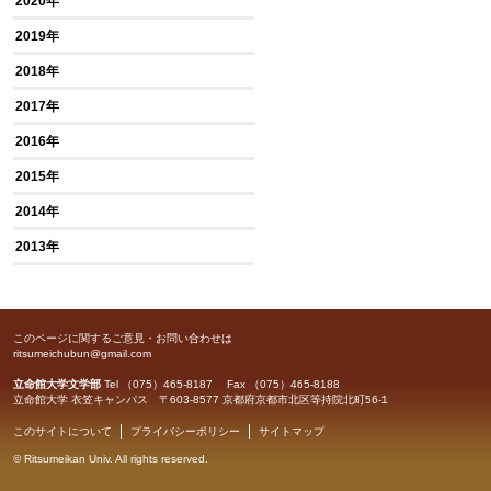
2020年
2019年
2018年
2017年
2016年
2015年
2014年
2013年
このページに関するご意見・お問い合わせは
ritsumeichubun@gmail.com
立命館大学文学部
Tel （075）465-8187 Fax （075）465-8188
立命館大学 衣笠キャンパス 〒603-8577 京都府京都市北区等持院北町56-1
このサイトについて
プライバシーポリシー
サイトマップ
©
Ritsumeikan Univ
. All rights reserved.