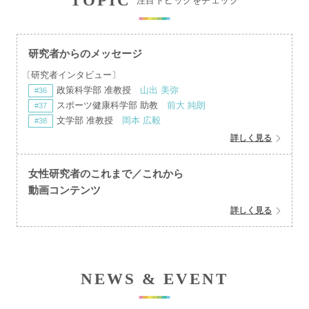
TOPIC
注目トピックをチェック
研究者からのメッセージ
〔研究者インタビュー〕
政策科学部 准教授
山出 美弥
#36
スポーツ健康科学部 助教
前大 純朗
#37
文学部 准教授
岡本 広毅
#38
詳しく見る
女性研究者のこれまで／これから
動画コンテンツ
詳しく見る
NEWS & EVENT