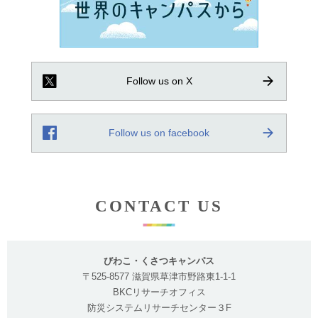
【イベント情報】立命館大学 ダイバーシティ研究環境
実現イニシアティブ（先端型）総括シンポジウム ―女
性研究者支援の軌跡と未来への展望―
Follow us on X
2025.12.25
キャリアアップオンデマンドコンテンツ動画（経営学
部・菊盛 真衣准教授）を公開しました！
Follow us on facebook
2025.12.25
研究者交流の場「OPEN DAY対面版」を、各キャンパス
で開催しました
CONTACT US
びわこ・くさつキャンパス
〒525-8577 滋賀県草津市野路東1-1-1
BKCリサーチオフィス
防災システムリサーチセンター３F