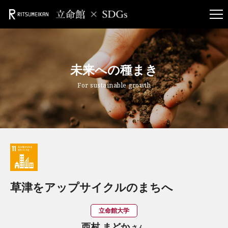
未来への種まき
For sustainable growth
草津をアップサイクルのまちへ
立命館大学
西村 まどか
さん