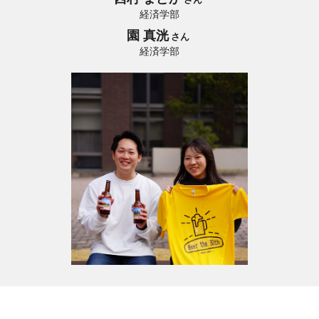
経済学部
園 真洸
さん
経済学部