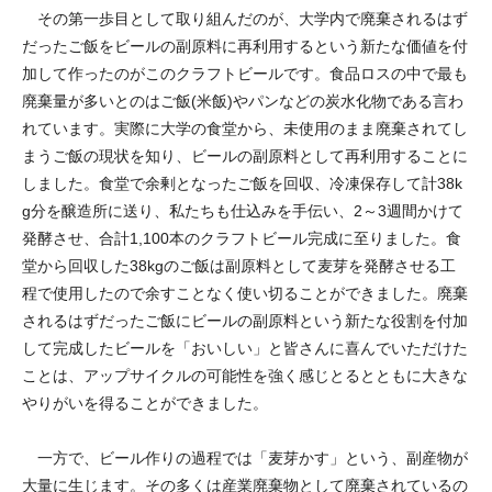
その第一歩目として取り組んだのが、大学内で廃棄されるはず
だったご飯をビールの副原料に再利用するという新たな価値を付
加して作ったのがこのクラフトビールです。食品ロスの中で最も
廃棄量が多いとのはご飯(米飯)やパンなどの炭水化物である言わ
れています。実際に大学の食堂から、未使用のまま廃棄されてし
まうご飯の現状を知り、ビールの副原料として再利用することに
しました。食堂で余剰となったご飯を回収、冷凍保存して計38k
g分を醸造所に送り、私たちも仕込みを手伝い、2～3週間かけて
発酵させ、合計1,100本のクラフトビール完成に至りました。食
堂から回収した38kgのご飯は副原料として麦芽を発酵させる工
程で使用したので余すことなく使い切ることができました。廃棄
されるはずだったご飯にビールの副原料という新たな役割を付加
して完成したビールを「おいしい」と皆さんに喜んでいただけた
ことは、アップサイクルの可能性を強く感じとるとともに大きな
やりがいを得ることができました。
一方で、ビール作りの過程では「麦芽かす」という、副産物が
大量に生じます。その多くは産業廃棄物として廃棄されているの