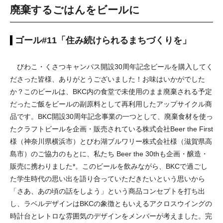
廃棄するごはんをビールに
ゴール#11「住み続けられるまちづくりを」
びわこ・くさつキャンパス開設30周年記念ビールを購入してく
ださった皆様、ありがとうございました！お味はいかがでした
か？このビールは、BKC内の食堂で未使用のまま廃棄される予定
だったご飯をビールの副原料として再利用したアップサイクル商
品です。BKC開設30周年記念事業の一つとして、廃棄食材を使っ
たクラフトビールを企画・販売されている株式会社Beer the First
様（神奈川県横浜市）とびわ湖ブルワリー株式会社様（滋賀県高
島市）のご協力のもとに、私たち Beer the 30thも企画・醸造・
販売に携わりました*。このビールを飲みながら、BKCで過ごし
た学生時代の思い出を語り合っていただきたいという思いから
「さあ、あの頃の話をしよう」という商品コンセプトを打ち出
し、ラベルデザインはBKCの象徴ともいえるアクロスウイングの
時計台とレトロな雰囲気のデザインをメンバーが考えました。完