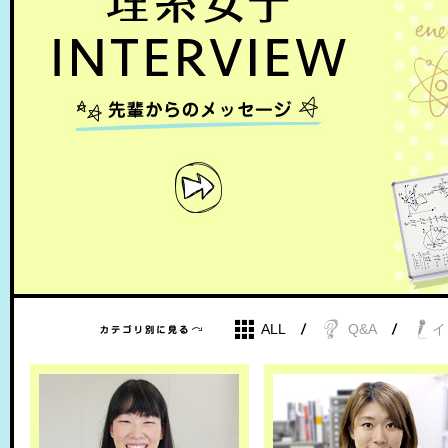
ALL
Q&A
イ