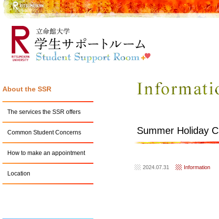
About the SSR
The services the SSR offers
Summer Holiday Cl
Common Student Concerns
How to make an appointment
2024.07.31
Information
Location