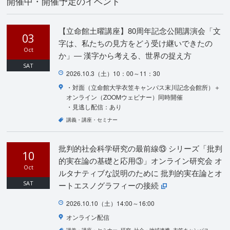
開催中・開催予定のイベント
【立命館土曜講座】80周年記念公開講演会「文
03
字は、私たちの見方をどう受け継いできたの
Oct
か」― 漢字から考える、世界の捉え方
SAT
2026.10.3（土）10：00～11：30
・対面（立命館大学衣笠キャンパス末川記念会館所）＋
オンライン（ZOOMウェビナー）同時開催
・見逃し配信：あり
講義・講座・セミナー
批判的社会科学研究の最前線⑬ シリーズ「批判
10
的実在論の基礎と応用③」オンライン研究会 オ
Oct
ルタナティブな説明のために 批判的実在論とオ
SAT
ートエスノグラフィーの接続
2026.10.10（土）14:00～16:00
オンライン配信
講義・講座・セミナー
研究
社会・地域連携
衣笠キャンパス