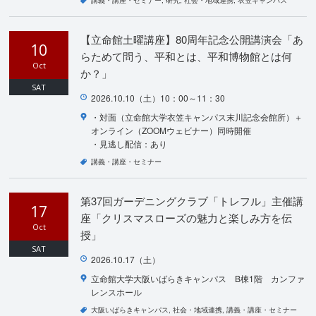
【立命館土曜講座】80周年記念公開講演会「あ
10
らためて問う、平和とは、平和博物館とは何
Oct
か？」
SAT
2026.10.10（土）10：00～11：30
・対面（立命館大学衣笠キャンパス末川記念会館所）＋
オンライン（ZOOMウェビナー）同時開催
・見逃し配信：あり
講義・講座・セミナー
第37回ガーデニングクラブ「トレフル」主催講
17
座「クリスマスローズの魅力と楽しみ方を伝
Oct
授」
SAT
2026.10.17（土）
立命館大学大阪いばらきキャンパス B棟1階 カンファ
レンスホール
大阪いばらきキャンパス
社会・地域連携
講義・講座・セミナー