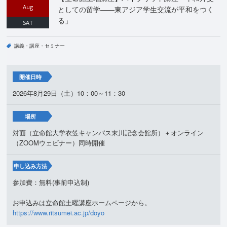
Aug
としての留学――東アジア学生交流が平和をつく
る」
SAT
講義・講座・セミナー
開催日時
2026年8月29日（土）10：00～11：30
場所
対面（立命館大学衣笠キャンパス末川記念会館所）＋オンライン
（ZOOMウェビナー）同時開催
申し込み方法
参加費：無料(事前申込制)
お申込みは立命館土曜講座ホームページから。
https://www.ritsumei.ac.jp/doyo