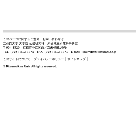
このページに関するご意見・お問い合わせは
立命館大学 大学院 公務研究科 朱雀独立研究科事務室
〒604-8520 京都市中京区西ノ京朱雀町1番地
TEL（075）813-8274 FAX（075）813-8271 E-mail：
koumu@st.ritsumei.ac.jp
このサイトについて
プライバシーポリシー
サイトマップ
©
Ritsumeikan Univ
. All rights reserved.