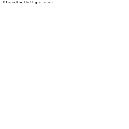
©
Ritsumeikan Univ
. All rights reserved.