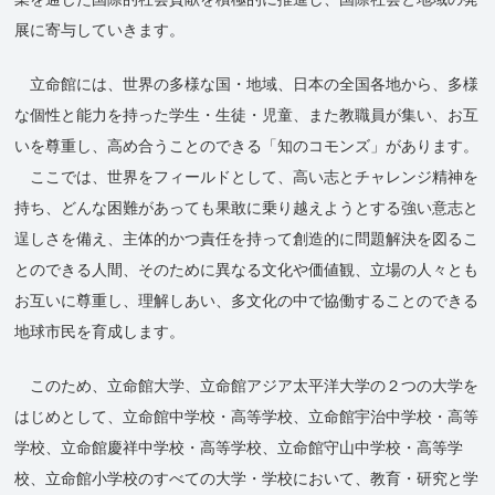
展に寄与していきます。
立命館には、世界の多様な国・地域、日本の全国各地から、多様
な個性と能力を持った学生・生徒・児童、また教職員が集い、お互
いを尊重し、高め合うことのできる「知のコモンズ」があります。
ここでは、世界をフィールドとして、高い志とチャレンジ精神を
持ち、どんな困難があっても果敢に乗り越えようとする強い意志と
逞しさを備え、主体的かつ責任を持って創造的に問題解決を図るこ
とのできる人間、そのために異なる文化や価値観、立場の人々とも
お互いに尊重し、理解しあい、多文化の中で協働することのできる
地球市民を育成します。
このため、立命館大学、立命館アジア太平洋大学の２つの大学を
はじめとして、立命館中学校・高等学校、立命館宇治中学校・高等
学校、立命館慶祥中学校・高等学校、立命館守山中学校・高等学
校、立命館小学校のすべての大学・学校において、教育・研究と学