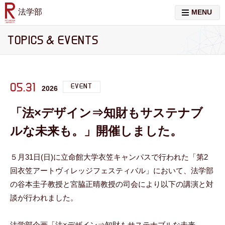
法学部
MENU
TOPICS & EVENTS
05.31
EVENT
2026
「法×デザイン⇒知財もサステナブ
ルな未来も。」開催しました。
５月
31
日
(
日
)
に立命館大学衣笠キャンパスで行われた「第
2
回衣笠アートヴィレッジフェスティバル」において、法学部
の谷本圭子教授と宮脇正晴教授の司会により以下の講演と対
談が行われました。
法学部企画「法×デザイン⇒知財もサステナブルな未来