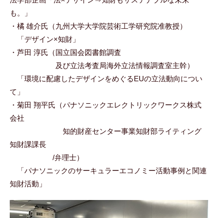
も。」
・橘 雄介氏（九州大学大学院芸術工学研究院准教授）
「デザイン×知財」
・芦田 淳氏（国立国会図書館調査
及び立法考査局海外立法情報調査室主幹）
「環境に配慮したデザインをめぐるEUの立法動向につい
て」
・菊田 翔平氏（パナソニックエレクトリックワークス株式
会社
知的財産センター事業知財部ライティング
知財課課長
/弁理士）
「パナソニックのサーキュラーエコノミー活動事例と関連
知財活動」