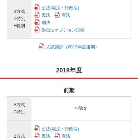
公法(憲法・行政法)
B方式
民法
商法
D特別
刑法
E特別
訴訟法オプション試験
入試講評（2019年度後期）
2018年度
前期
A方式
小論文
C特別
公法(憲法・行政法)
B方式
民法
商法