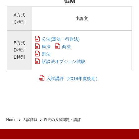
後期
A方式
小論文
C特別
公法(憲法・行政法)
B方式
民法
商法
D特別
刑法
E特別
訴訟法オプション試験
入試講評（2018年度後期）
Home
入試情報
過去の入試問題・講評