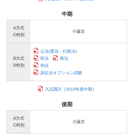
中期
A方式
小論文
C特別
公法(憲法・行政法)
B方式
民法
商法
D特別
刑法
訴訟法オプション試験
入試講評（2019年度中期）
後期
A方式
小論文
C特別