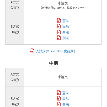
A方式
小論文
C特別
（著作権許諾の都合上、掲載できません）
憲法
B方式
民法
D特別
商法
刑法
入試講評
（2020年度前期）
中期
A方式
小論文
C特別
憲法
B方式
民法
D特別
商法