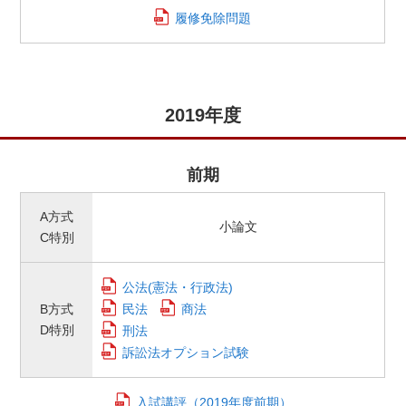
履修免除問題
2019年度
前期
A方式
小論文
C特別
公法(憲法・行政法)
B方式
民法
商法
D特別
刑法
訴訟法オプション試験
入試講評（2019年度前期）