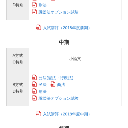
D特別
刑法
訴訟法オプション試験
入試講評（2018年度前期）
中期
A方式
小論文
C特別
公法(憲法・行政法)
B方式
民法
商法
D特別
刑法
訴訟法オプション試験
入試講評（2018年度中期）