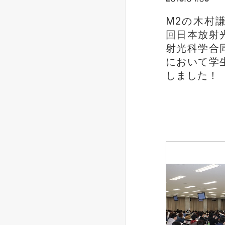
M2の木村
回日本放射
射光科学合
において学
しました！