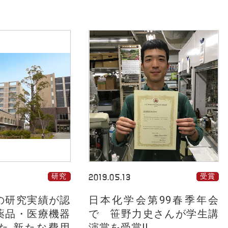
研究
2019.05.13
受賞
の研究実績が認
日本化学会第99春季年会
薬品・医療機器
で 笹野力史さんが学生講
た 新たな費用
演賞を受賞!!