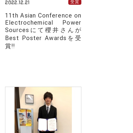
2022.12.21
受賞
11th Asian Conference on
Electrochemical Power
Sourcesにて櫻井さんが
Best Poster Awardsを受
賞!!