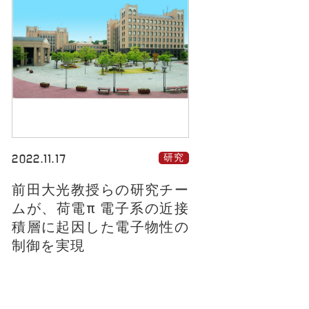
2022.11.17
研究
前田大光教授らの研究チー
ムが、荷電π 電子系の近接
積層に起因した電子物性の
制御を実現