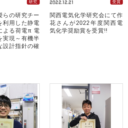
研究
2022.12.21
受賞
授らの研究チー
関西電気化学研究会にて作
を利用した静電
花さんが2022年度関西電
による荷電π 電
気化学奨励賞を受賞!!
を実現～有機半
な設計指針の確