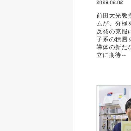
2023.02.02
前田大光教
ムが、分極
反発の克服
子系の積層
導体の新た
立に期待～