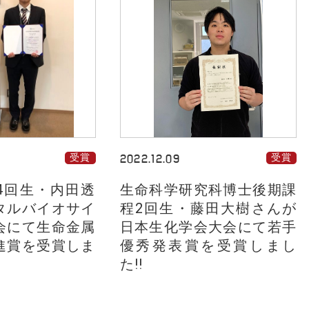
受賞
2022.12.09
受賞
4回生・内田透
生命科学研究科博士後期課
タルバイオサイ
程2回生・藤田大樹さんが
会にて生命金属
日本生化学会大会にて若手
進賞を受賞しま
優秀発表賞を受賞しまし
た!!