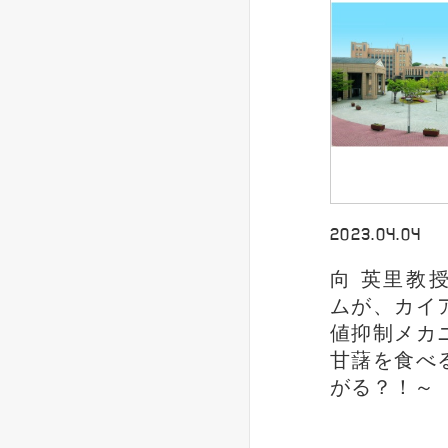
2023.04.04
向 英里教
ムが、カイ
値抑制メカ
甘藷を食べ
がる？！～