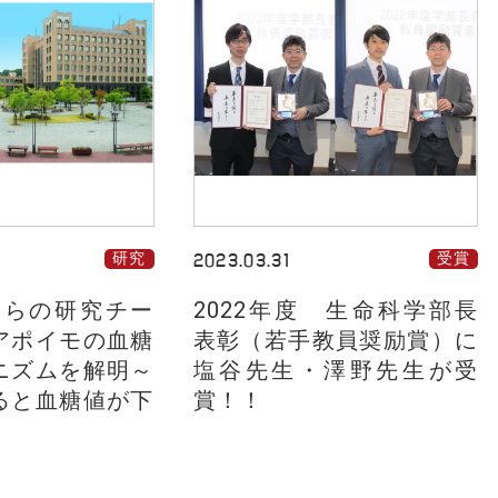
研究
2023.03.31
受賞
授らの研究チー
2022年度 生命科学部長
アポイモの血糖
表彰（若手教員奨励賞）に
ニズムを解明～
塩谷先生・澤野先生が受
ると血糖値が下
賞！！