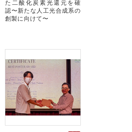
た二酸化炭素光還元を確
認〜新たな人工光合成系の
創製に向けて〜