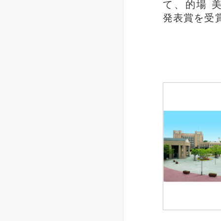
て、的場 
発表賞を受賞