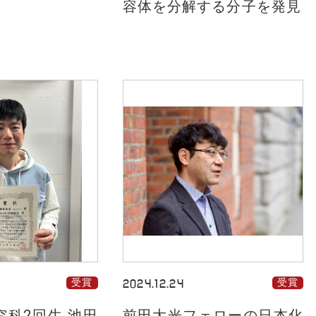
容体を分解する分子を発見
受賞
2024.12.24
受賞
究科2回生 池田
前田大光フェローの日本化