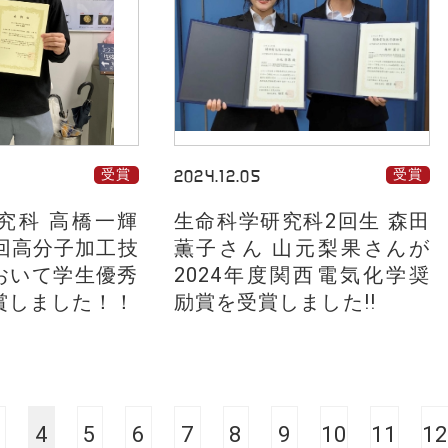
受賞
2024.12.05
受賞
究科 高橋一輝
生命科学研究科2回生 森田
6回高分子加工技
薫子さん 山元梨果さんが
おいて学生優秀
2024年度関西電気化学奨
賞しました！！
励賞を受賞しました!!
4
5
6
7
8
9
10
11
12