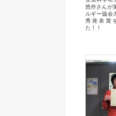
悠作さんが
ルギー協会
秀発表賞
た！！