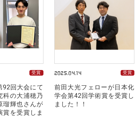
受賞
2025.04.14
受賞
第92回大会にて
前田大光フェローが日本化
究科の大浦穂乃
学会第42回学術賞を受賞し
原瑠輝也さんが
ました！！
演賞を受賞しま