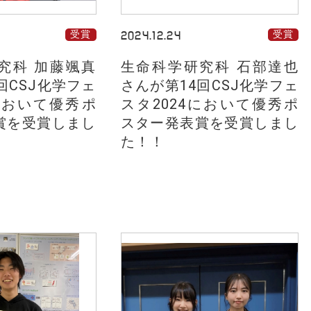
受賞
2024.12.24
受賞
究科 加藤颯真
生命科学研究科 石部達也
回CSJ化学フェ
さんが第14回CSJ化学フェ
4において優秀ポ
スタ2024において優秀ポ
賞を受賞しまし
スター発表賞を受賞しまし
た！！