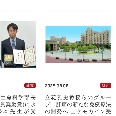
受賞
2025.03.06
研究
度 生命科学部長
立花雅史教授らのグルー
教員奨励賞)に永
プ：肝癌の新たな免疫療法
松本先生が受
の開発へ ＿ケモカイン受