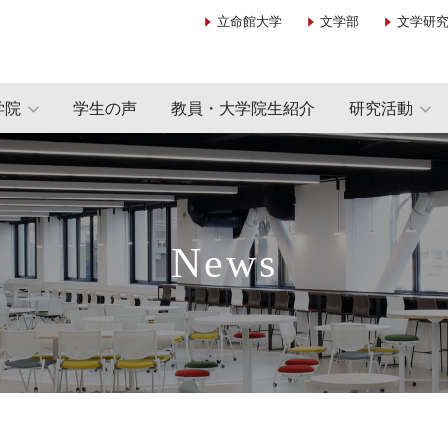
立命館大学
文学部
文学研
学院
学生の声
教員・大学院生紹介
研究活動
News