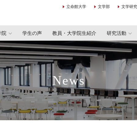
立命館大学
文学部
文学研
学院
学生の声
教員・大学院生紹介
研究活動
News