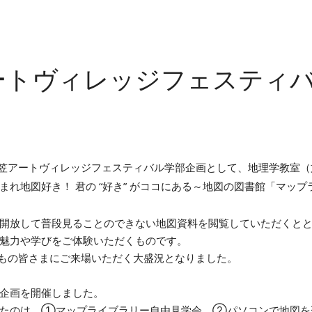
ートヴィレッジフェスティ
2回衣笠アートヴィレッジフェスティバル学部企画として、地理学教室
れ地図好き！ 君の “好き” がココにある～地図の図書館「マッ
開放して普段見ることのできない地図資料を閲覧していただくと
魅力や学びをご体験いただくものです。
名もの皆さまにご来場いただく大盛況となりました。
企画を開催しました。
したのは、①マップライブラリー自由見学会、②パソコンで地図を