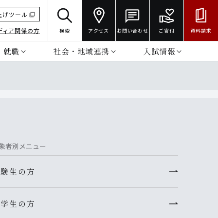
上げツール
ディア関係の方
検索
アクセス
お問い合わせ
ご寄付
資料請求
・就職
社会・地域連携
入試情報
象者別メニュー
受験生の方
在学生の方