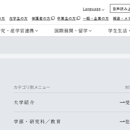
Language
音声読み
の方
在学生の方
保護者の方
卒業生の方
一般・企業の方
報道・メ
研究・産学官連携
国際展開・留学
学生生活
カテゴリ別メニュー
対
大学紹介
学部・研究科／教育