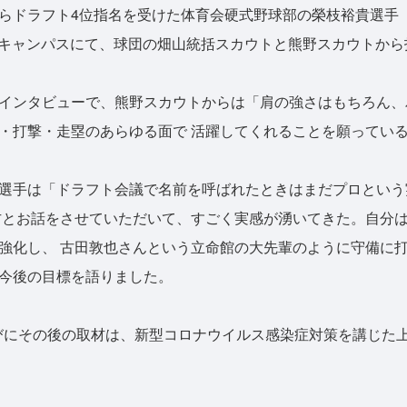
ドラフト4位指名を受けた体育会硬式野球部の榮枝裕貴選手（
衣笠キャンパスにて、球団の畑山統括スカウトと熊野スカウトか
インタビューで、熊野スカウトからは「肩の強さはもちろん、
・打撃・走塁のあらゆる面で 活躍してくれることを願ってい
選手は「ドラフト会議で名前を呼ばれたときはまだプロという
方とお話をさせていただいて、すごく実感が湧いてきた。自分
強化し、 古田敦也さんという立命館の大先輩のように守備に
今後の目標を語りました。
びにその後の取材は、新型コロナウイルス感染症対策を講じた