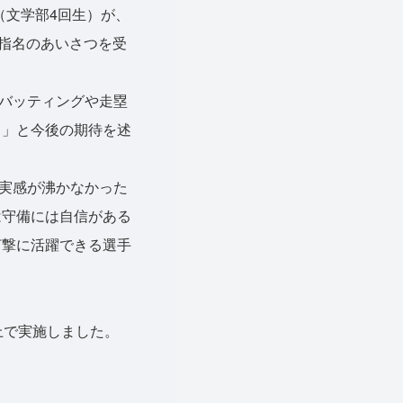
文学部4回生）が、
ら指名のあいさつを受
バッティングや走塁
る」と今後の期待を述
実感が沸かなかった
は守備には自信がある
打撃に活躍できる選手
上で実施しました。