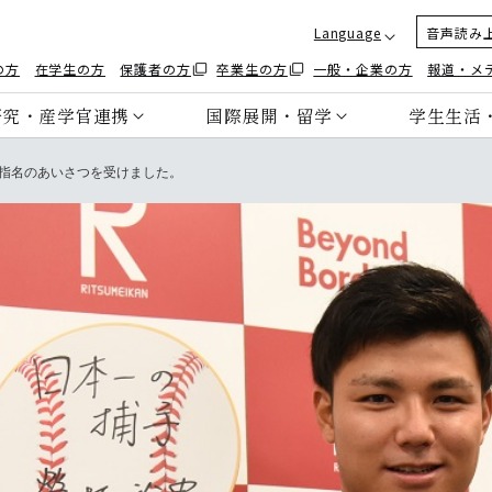
Language
音声読み
の方
在学生の方
保護者の方
卒業生の方
一般・企業の方
報道・メ
研究・産学官連携
国際展開・留学
学生生活
指名のあいさつを受けました。