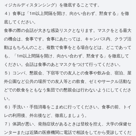
ィジカルディスタンシング）を徹底することです。
４）食事は「1m以上間隔を開け、向かい合わず、黙食する」を徹
底してください。
食事の際の会話が大きな感染リスクとなります。マスクをとる最大
の機会は、食事です。食事にあたっては、キャンパス内、クラブ活
動はもちろんのこと、複数で食事をとる場合などは、どこであって
も、「1m以上間隔を開け、向かい合わず、黙食する」を徹底して
ください。会話は食事のあとマスクをつけて行ってください。
５）コンパ、懇親会、下宿等での友人との食事や飲み会、宿泊、屋
外公園など公共の場所での友人等との飲食、ゼミやサークル活動な
どでの飲食をともなう集団での懇親会は行わないようにしてくださ
い。
６）手洗い・手指消毒をこまめに行ってください。食事の前、トイ
レの利用後、外出後など、徹底しましょう。
７）体調が悪い、発熱症状があるときは登校を控え、大学の保健セ
ンターまたは近隣の医療機関に電話で相談をしてから受診してくだ