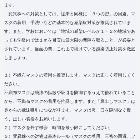
ます。
変異株への対策としては、従来と同様に「３つの密」の回避、マ
スクの着用、手洗いなどの基本的な感染症対策が推奨されていま
す。また、学校においては「地域の感染レベルが１・２の地域であ
っても学級内では１ｍを目安に最大限の間隔を取ること」が必要と
されています。当面の間、これまで続けている感染防止対策を徹底
しましょう。
１）不織布マスクの着用を推奨します。マスクは正しく着用してく
ださい。
不織布マスクは飛沫の拡散や吸引を防御するうえで優れていること
から、不織布マスクの着用を推奨します。また「鼻出しマスク」は
鼻からの飛沫吸引につながります。マスクは鼻・口を隙間なく覆
う、正しい装着をお願いします。
２）マスクを外す機会、時間を最小限にしてください。
３）変異株への対処は基本ルール（マスクの着用、三密の回避、フ