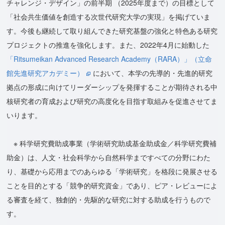
チャレンジ・デザイン」の前半期 （2025年度まで）の目標として
「社会共生価値を創造する次世代研究大学の実現」を掲げていま
す。今後も継続して取り組んできた研究基盤の強化と特色ある研究
プロジェクトの推進を強化します。また、2022年4月に始動した
「Ritsumeikan Advanced Research Academy（RARA）」（立命
館先進研究アカデミー）
において、本学の先導的・先進的研究
拠点の形成に向けてリーダーシップを発揮することが期待される中
核研究者の育成および研究の高度化を目指す取組みを促進させてま
いります。
※ 科学研究費助成事業（学術研究助成基金助成金／科学研究費補
助金）は、人文・社会科学から自然科学まですべての分野にわた
り、基礎から応用までのあらゆる「学術研究」を格段に発展させる
ことを目的とする「競争的研究資金」であり、ピア・レビューによ
る審査を経て、独創的・先駆的な研究に対する助成を行うもので
す。