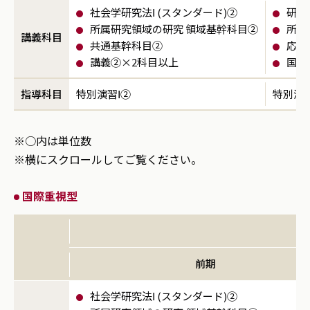
社会学研究法Ⅰ (スタンダード)②
研究
所属研究領域の研究 領域基幹科目②
所属
講義科目
共通基幹科目②
応用
講義②×2科目以上
国際
指導科目
特別演習Ⅰ②
特別演
※○内は単位数
※横にスクロールしてご覧ください。
国際重視型
前期
社会学研究法Ⅰ (スタンダード)②