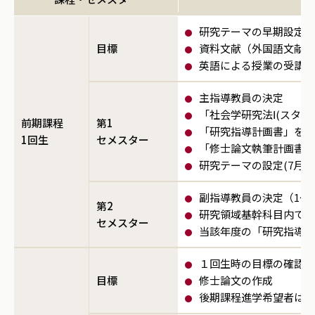
研究テーマの早期設定お
目標
資料文献（外国語文献含
英語による授業の受講に
主指導教員の決定
「社会学研究法Ⅰ(スタン
前期課程
第1
「研究指導計画書」を教員
1回生
セメスター
「修士論文執筆計画書」
研究テーマの設定(7月下
副指導教員の決定（1〜
第2
研究領域基幹科目内での
セメスター
当該年度の「研究指導計
１回生時の目標の確認と
目標
修士論文の作成
後期課程進学希望者は日