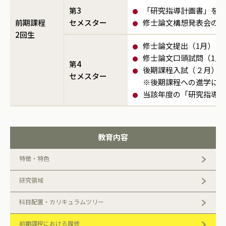
第3
「研究指導計画書」を教員
前期課程
セメスター
修士論文構想発表会の実
2回生
修士論文提出（1月）
修士論文口頭試問（1月
第4
後期課程入試（２月）
セメスター
※後期課程への進学には
当該年度の「研究指導計
教育内容
特徴・特色
研究領域
科目配置・カリキュラムツリー
前期課程における履修