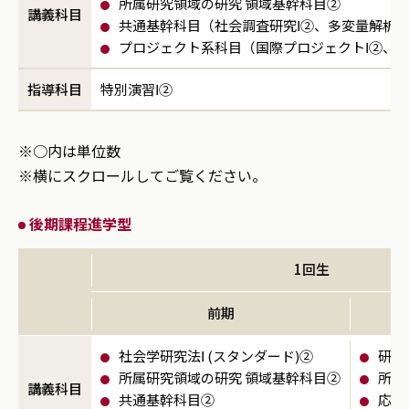
所属研究領域の研究 領域基幹科目②
講義科目
共通基幹科目（社会調査研究Ⅰ②、多変量解析法
プロジェクト系科目（国際プロジェクトⅠ②、Ⅱ
指導科目
特別演習Ⅰ②
※○内は単位数
※横にスクロールしてご覧ください。
後期課程進学型
1回生
前期
社会学研究法Ⅰ (スタンダード)②
研究
所属研究領域の研究 領域基幹科目②
所属
講義科目
共通基幹科目②
応用