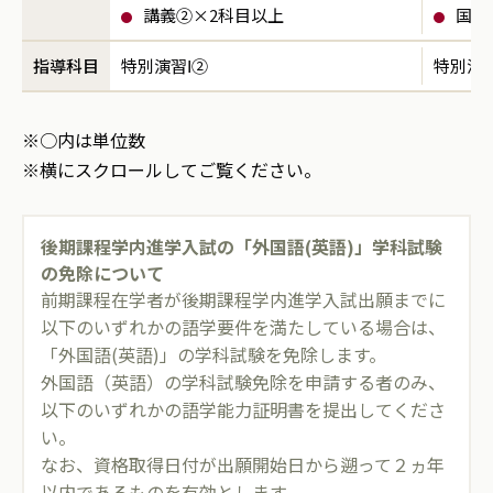
講義②×2科目以上
国際
指導科目
特別演習Ⅰ②
特別演
※○内は単位数
※横にスクロールしてご覧ください。
後期課程学内進学入試の「外国語(英語)」学科試験
の免除について
前期課程在学者が後期課程学内進学入試出願までに
以下のいずれかの語学要件を満たしている場合は、
「外国語(英語)」の学科試験を免除します。
外国語（英語）の学科試験免除を申請する者のみ、
以下のいずれかの語学能力証明書を提出してくださ
い。
なお、資格取得日付が出願開始日から遡って２ヵ年
以内であるものを有効とします。