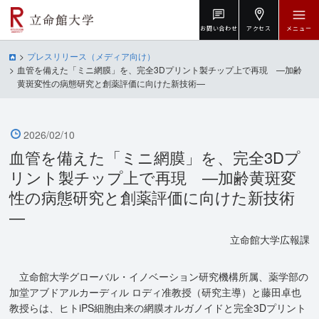
お問い合わせ
アクセス
メニュー
プレスリリース（メディア向け）
血管を備えた「ミニ網膜」を、完全3Dプリント製チップ上で再現 —加齢
黄斑変性の病態研究と創薬評価に向けた新技術—
2026/02/10
血管を備えた「ミニ網膜」を、完全3Dプ
リント製チップ上で再現 —加齢黄斑変
性の病態研究と創薬評価に向けた新技術
—
立命館大学広報課
立命館大学グローバル・イノベーション研究機構所属、薬学部の
加堂アブドアルカーディル ロディ准教授（研究主導）と藤田卓也
教授らは、ヒトiPS細胞由来の網膜オルガノイドと完全3Dプリント