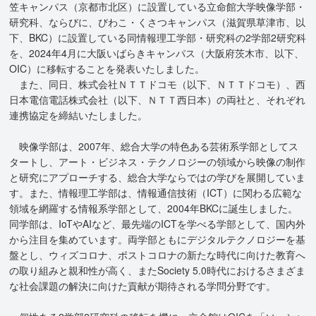
笠キャンパス（京都市北区）に設置している立命館大学映像学部・
研究科、ならびに、びわこ・くさつキャンパス（滋賀県草津市、以
下、BKC）に設置している同情報理工学部・研究科の2学部2研究科
を、2024年4月に大阪いばらきキャンパス（大阪府茨木市、以下、
OIC）に移転することを発表いたしました。
また、同日、株式会社ＮＴＴドコモ（以下、ＮＴＴドコモ）、西
日本電信電話株式会社（以下、ＮＴＴ西日本）の両社と、それぞれ
連携協定を締結いたしました。
映像学部は、2007年、総合大学の特色ある芸術系学部としてス
タートし、アート・ビジネス・テクノロジーの領域から映像の制作
と研究にアプローチする、総合大学ならではの学びを展開していま
す。また、情報理工学部は、情報通信技術（ICT）に関わる広範な
領域を網羅する情報系学部として、2004年BKCに誕生しました。
同学部は、IoTやAIなど、最先端のICTを学べる学部として、国内外
から注目を集めています。両学部ともにデジタルテクノロジーを基
盤とし、ウィズコロナ、ポストコロナの新たな時代に向けた教育へ
の取り組みと親和性が高く、またSociety 5.0時代におけるさまざま
な社会課題の解決に向けた貢献が期待される学問分野です。