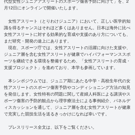
代型女性ジュニアアスリートのスポーツ傷害予防に向けて」を、2
月12日にオンラインで開催いたします。
女性アスリート（とりわけジュニア）において、正しい医学的知
識を得るチャンスはそれほど多くはありません。日本は海外に比べ
女性アスリートに対する効果的な育成や支援のあり方についても、
まだ研究・開発の途上にあります。
現在、スポーツ庁では、女性アスリートの活躍に向けた支援や、
ジュニア層を含む女性アスリートが健康でハイパフォーマンススポ
ーツを継続できる環境を整備するため、「女性アスリートの育成・
支援プロジェクト」を進めており、本学も参画しています。
本シンポジウムでは、ジュニア期にあたる中学・高校生年代の女
性アスリートのスポーツ傷害予防やコンディショニング方法の知見
を発信します。女性特有の問題に関して産婦人科医による講演やス
ポーツ傷害の予防的観点から理学療法士による事例紹介、パネルデ
ィスカッションを通して、ジュニア層を含む女性アスリートが健康
で充実した競技生活を送るきっかけになれば幸いです。
プレスリリース全文は、以下をご覧ください。