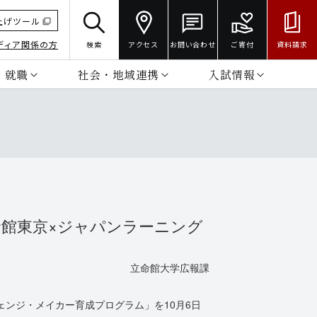
上げツール
ディア関係の方
検索
アクセス
お問い合わせ
ご寄付
資料請求
・就職
社会・地域連携
入試情報
命館東京×ジャパンラーニング
立命館大学広報課
ンジ・メイカー育成プログラム」を10月6日