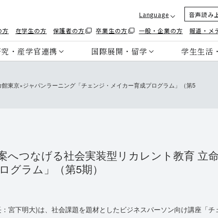
Language
音声読み
の方
在学生の方
保護者の方
卒業生の方
一般・企業の方
報道・メ
研究・産学官連携
国際展開・留学
学生生活
命館東京×ジャパンラーニング「チェンジ・メイカー育成プログラム」（第5
案へつなげる社会実装型リカレント教育 立
ログラム」（第5期）
：宮下明大)は、社会課題を題材としたビジネスパーソン向け講座「チェ