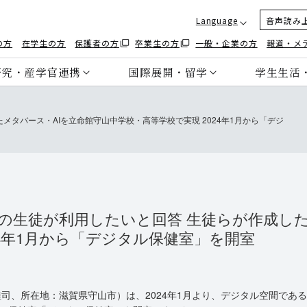
Language
音声読み
の方
在学生の方
保護者の方
卒業生の方
一般・企業の方
報道・メ
研究・産学官連携
国際展開・留学
学生生活
メタバース・AIを立命館守山中学校・高等学校で実現 2024年1月から「デジ
上の生徒が利用したいと回答 生徒らが作成した
24年1月から「デジタル保健室」を開室
司、所在地：滋賀県守山市）は、2024年1月より、デジタル空間であ