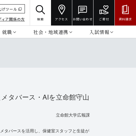
上げツール
ディア関係の方
検索
アクセス
お問い合わせ
ご寄付
資料請求
・就職
社会・地域連携
入試情報
メタバース・AIを立命館守山
立命館大学広報課
るメタバースを活用し、保健室スタッフと生徒が