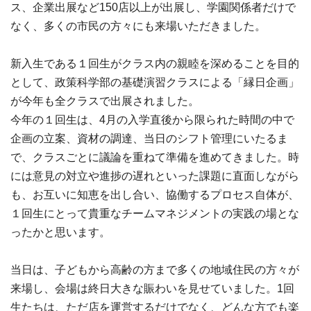
ス、企業出展など150店以上が出展し、学園関係者だけで
なく、多くの市民の方々にも来場いただきました。
新入生である１回生がクラス内の親睦を深めることを目的
として、政策科学部の基礎演習クラスによる「縁日企画」
が今年も全クラスで出展されました。
今年の１回生は、4月の入学直後から限られた時間の中で
企画の立案、資材の調達、当日のシフト管理にいたるま
で、クラスごとに議論を重ねて準備を進めてきました。時
には意見の対立や進捗の遅れといった課題に直面しながら
も、お互いに知恵を出し合い、協働するプロセス自体が、
１回生にとって貴重なチームマネジメントの実践の場とな
ったかと思います。
当日は、子どもから高齢の方まで多くの地域住民の方々が
来場し、会場は終日大きな賑わいを見せていました。1回
生たちは、ただ店を運営するだけでなく、どんな方でも楽